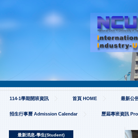
跳
到
主
要
內
容
區
114-1學期開班資訊
首頁 HOME
最新公告 
招生行事曆 Admission Calendar
歷屆專班資訊 Progr
最新消息-學生(Student)