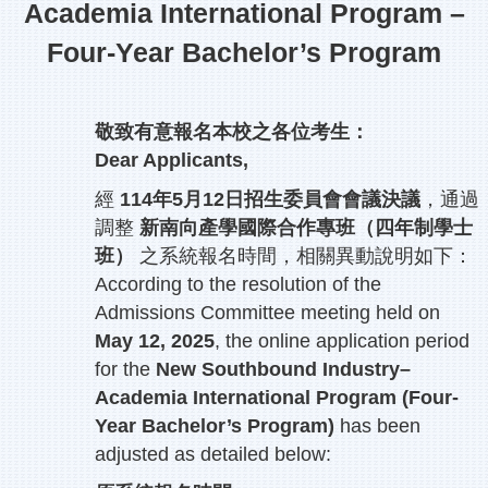
Academia International Program –
Four-Year Bachelor’s Program
敬致有意報名本校之各位考生：
Dear Applicants,
經
114年5月12日招生委員會會議決議
，通過
調整
新南向產學國際合作專班（四年制學士
班）
之系統報名時間，相關異動說明如下：
According to the resolution of the
Admissions Committee meeting held on
May 12, 2025
, the online application period
for the
New Southbound Industry–
Academia International Program (Four-
Year Bachelor’s Program)
has been
adjusted as detailed below: