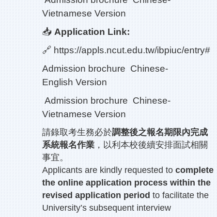
Vietnamese Version
📥
Application Link:
🔗
https://appls.ncut.edu.tw/ibpiuc/entry#
Admission brochure
Chinese-
English Version
Admission brochure
Chinese-
Vietnamese Version
請錄取考生務必於
調整後之報名期限內完成
系統報名作業
，以利本校後續安排面試相關
事宜。
Applicants are kindly requested to
complete
the online application process within the
revised application period
to facilitate the
University’s subsequent interview