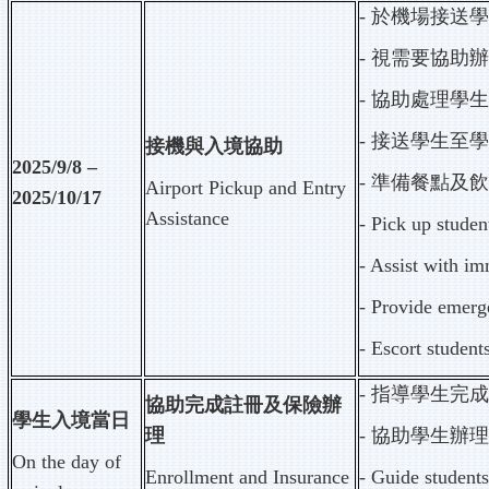
-
於機場接送
-
視需要協助
-
協助處理學
-
接送學生至
接機與入境協助
2025/9/8 –
-
準備餐點及
Airport Pickup and Entry
2025/10/17
Assistance
- Pick up student
- Assist with im
- Provide emerge
- Escort student
-
指導學生完
協助完成註冊及保險辦
學生入境當日
理
-
協助學生辦
On the day of
Enrollment and Insurance
- Guide student