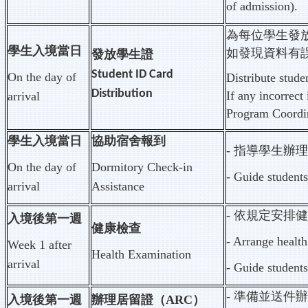
of admission).
為每位學生發
學生入境當日
如發現資料有
發放學生證
Student ID Card
On the day of
Distribute stude
Distribution
If any incorrect
arrival
Program Coordin
學生入境當日
協助宿舍報到
-
指導學生辦理
On the day of
Dormitory Check-in
- Guide students
arrival
Assistance
-
依規定安排健
入境後第一週
健康檢查
- Arrange health
Week 1 after
Health Examination
arrival
- Guide students
-
準備並送件辦
入境後第一週
辦理居留證（ARC）