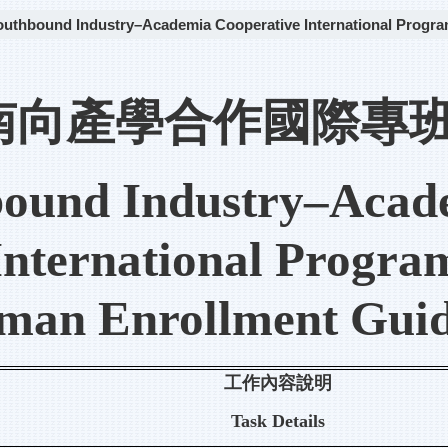
ustry–Academia Cooperative International Program Fr
南向產學合作國際專
ound Industry–Acad
International Progra
man Enrollment Guid
工作內容說明
Task Details