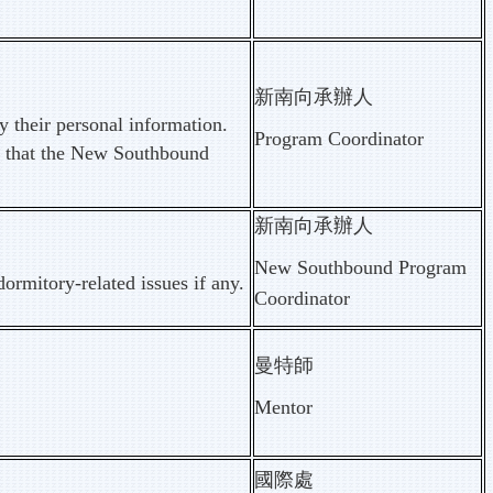
新南向承辦人
y their personal information.
Program Coordinator
so that the New Southbound
新南向承辦人
New Southbound Program
ormitory-related issues if any.
Coordinator
曼特師
Mentor
國際處