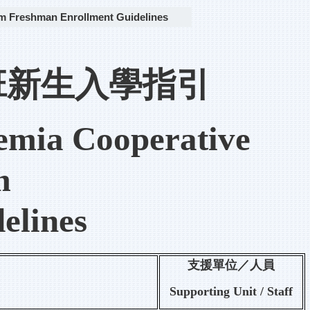
eshman Enrollment Guidelines
班新生入學指引
emia Cooperative
m
elines
支援單位／人員
Supporting Unit / Staff