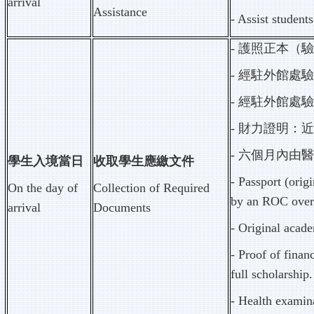
arrival
Assistance
- Assist student
-
護照正本（驗
-
經駐外館處
-
經駐外館處
-
財力證明：近
-
六個月內由
學生入境當日
收取學生應繳文件
- Passport (orig
On the day of
Collection of Required
by an ROC overs
arrival
Documents
- Original acade
- Proof of fina
full scholarship.
- Health examina