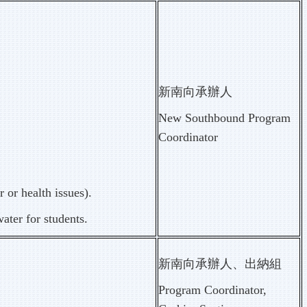
新南向承辦人
New Southbound Program
Coordinator
 or health issues).
ater for students.
新南向承辦人、出納組
Program Coordinator,