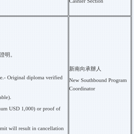
Cashier Section
金證明。
新南向承辦人
e.- Original diploma verified
New Southbound Program
Coordinator
able).
nimum USD 1,000) or proof of
mit will result in cancellation